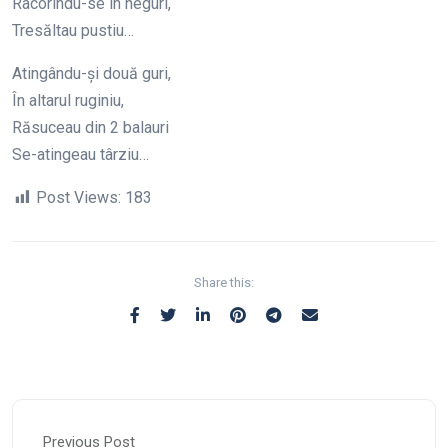
Racorindu-se în neguri,
Tresăltau pustiu…
Atingându-și două guri,
În altarul ruginiu,
Răsuceau din 2 balauri
Se-atingeau târziu…
Post Views:
183
Share this:
Previous Post