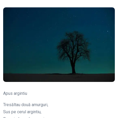
Apus argintiu
Tresăltau două amurguri,
Sus pe cerul argintiu,