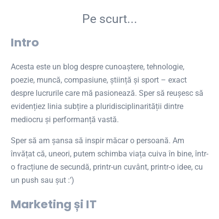
Pe scurt...
Intro
Acesta este un blog despre cunoaștere, tehnologie,
poezie, muncă, compasiune, știință și sport – exact
despre lucrurile care mă pasionează. Sper să reușesc să
evidențiez linia subțire a pluridisciplinarității dintre
mediocru și performanță vastă.
Sper să am șansa să inspir măcar o persoană. Am
învățat că, uneori, putem schimba viața cuiva în bine, într-
o fracțiune de secundă, printr-un cuvânt, printr-o idee, cu
un push sau șut :’)
Marketing și IT