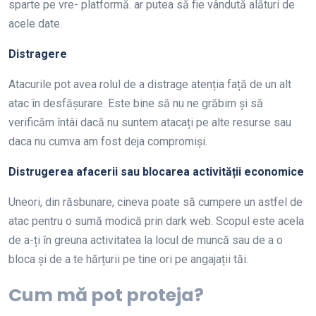
sparte pe vre- platformă. ar putea să fie vândută alături de
acele date.
Distragere
Atacurile pot avea rolul de a distrage atenția față de un alt
atac în desfășurare. Este bine să nu ne grăbim și să
verificăm întâi dacă nu suntem atacați pe alte resurse sau
daca nu cumva am fost deja compromiși.
Distrugerea afacerii sau blocarea activității economice
Uneori, din răsbunare, cineva poate să cumpere un astfel de
atac pentru o sumă modică prin dark web. Scopul este acela
de a-ți în greuna activitatea la locul de muncă sau de a o
bloca și de a te hărțurii pe tine ori pe angajații tăi.
Cum mă pot proteja?